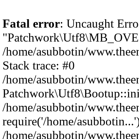
Fatal error
: Uncaught Erro
"Patchwork\Utf8\MB_OV
/home/asubbotin/www.theen
Stack trace: #0
/home/asubbotin/www.theeng
Patchwork\Utf8\Bootup::ini
/home/asubbotin/www.theen
require('/home/asubbotin...'
/home/asubbotin/www.theen