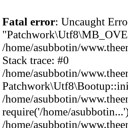
Fatal error
: Uncaught Erro
"Patchwork\Utf8\MB_OV
/home/asubbotin/www.theen
Stack trace: #0
/home/asubbotin/www.theeng
Patchwork\Utf8\Bootup::ini
/home/asubbotin/www.theen
require('/home/asubbotin...'
/home/asubbotin/www.theen