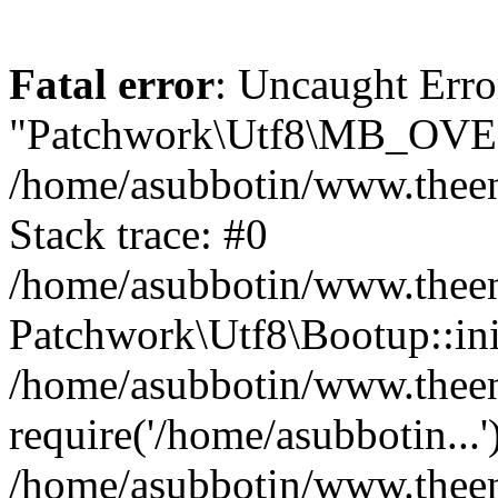
Fatal error
: Uncaught Erro
"Patchwork\Utf8\MB_OV
/home/asubbotin/www.theen
Stack trace: #0
/home/asubbotin/www.theeng
Patchwork\Utf8\Bootup::ini
/home/asubbotin/www.theen
require('/home/asubbotin...'
/home/asubbotin/www.theeng